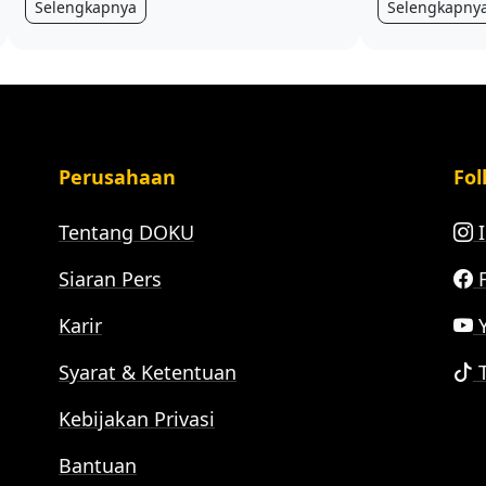
Selengkapnya
Selengkapny
Perusahaan
Fol
Tentang DOKU
I
Siaran Pers
F
Karir
Y
Syarat & Ketentuan
T
Kebijakan Privasi
Bantuan