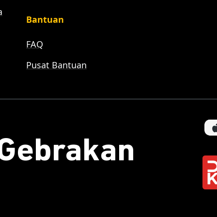
a
Bantuan
FAQ
Pusat Bantuan
aGebrakan