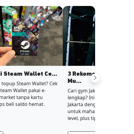
si Steam Wallet Ce...
3 Rekomendasi Gym Ja
Next
Mu...
 topup Steam Wallet? Cek
Steam Wallet pakai e-
Cari gym Jakarta murah tapi fa
imarket tanpa kartu
lengkap? Ini 3 rekomendasi g
ips beli saldo hemat.
Jakarta dengan harga terjan
untuk mahasiswa dan karyaw
level, plus tips hemat membe