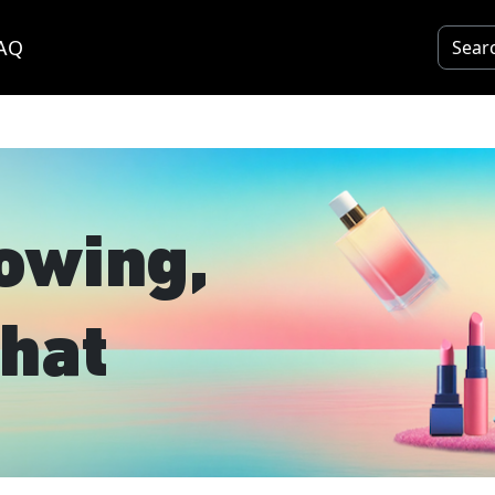
AQ
owing,
hat