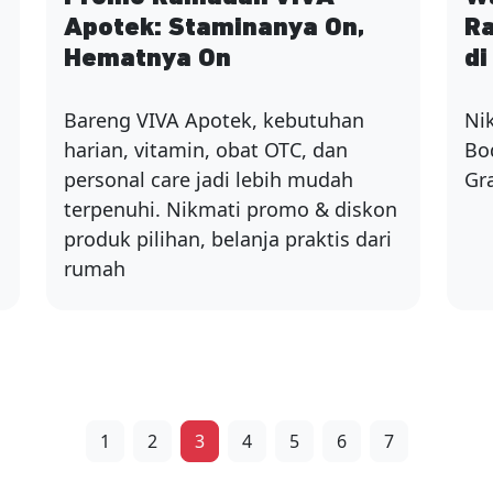
Apotek: Staminanya On,
Ra
Hematnya On
di
Bareng VIVA Apotek, kebutuhan
Ni
harian, vitamin, obat OTC, dan
Bod
personal care jadi lebih mudah
Gra
terpenuhi. Nikmati promo & diskon
produk pilihan, belanja praktis dari
rumah
1
2
3
4
5
6
7