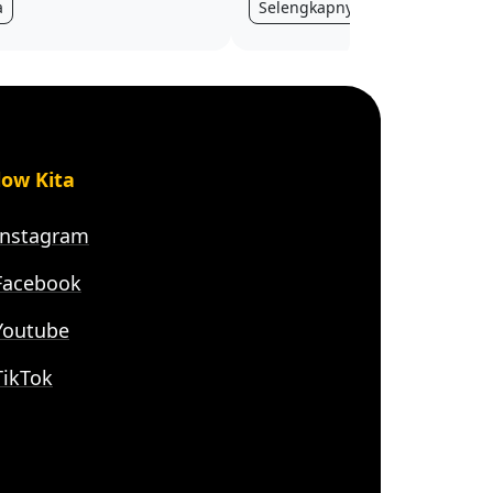
a
Selengkapnya
low Kita
nstagram
acebook
outube
ikTok