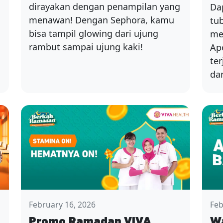
dirayakan dengan penampilan yang
Da
menawan! Dengan Sephora, kamu
tu
bisa tampil glowing dari ujung
me
rambut sampai ujung kaki!
Ap
ter
da
February 16, 2026
Feb
Promo Ramadan VIVA
W