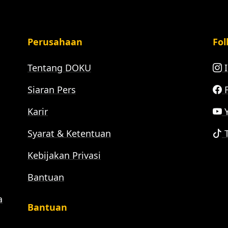
Perusahaan
Fol
Tentang DOKU
I
Siaran Pers
F
Karir
Y
Syarat & Ketentuan
T
Kebijakan Privasi
Bantuan
a
Bantuan