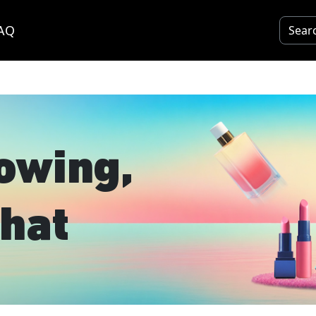
AQ
owing,
hat