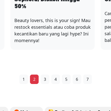
50%
Ca
pe
Beauty lovers, this is your sign! Mau
pad
restock essentials atau coba produk
sa
kecantikan baru yang lagi hype? Ini
ba
momennya!
1
2
3
4
5
6
7