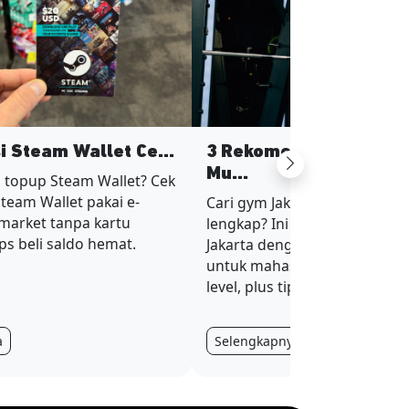
si Steam Wallet Ce...
3 Rekomendasi Gym Ja
Next
Mu...
 topup Steam Wallet? Cek
Steam Wallet pakai e-
Cari gym Jakarta murah tapi fa
imarket tanpa kartu
lengkap? Ini 3 rekomendasi g
ips beli saldo hemat.
Jakarta dengan harga terjan
untuk mahasiswa dan karyaw
level, plus tips hemat membe
a
Selengkapnya