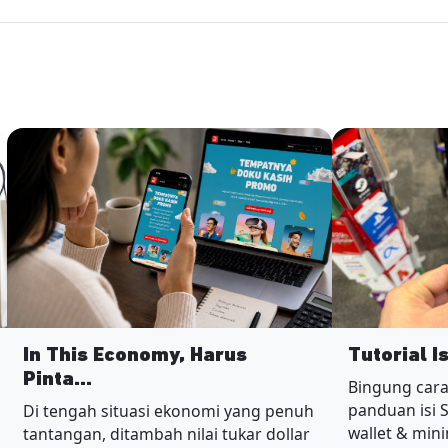
In This Economy, Harus
Tutorial I
Pinta...
Bingung cara
panduan isi 
Di tengah situasi ekonomi yang penuh
wallet & min
tantangan, ditambah nilai tukar dollar