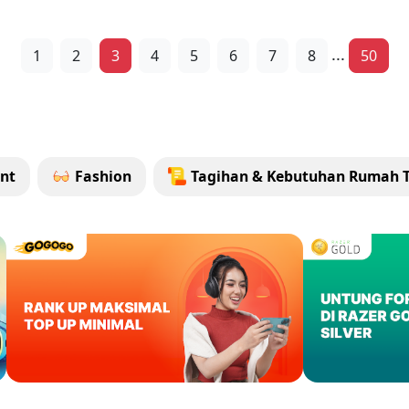
...
1
2
3
4
5
6
7
8
50
nt
Fashion
Tagihan & Kebutuhan Rumah 