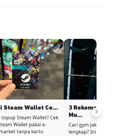
si Steam Wallet Ce...
3 Rekomendasi Gym Ja
Next
Mu...
 topup Steam Wallet? Cek
Steam Wallet pakai e-
Cari gym Jakarta murah tapi fa
imarket tanpa kartu
lengkap? Ini 3 rekomendasi g