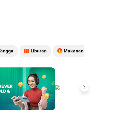
Tangga
Liburan
Makanan
Health 
Next