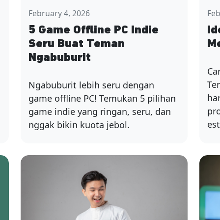
February 4, 2026
Feb
5 Game Offline PC Indie
Id
Seru Buat Teman
M
Ngabuburit
Ca
Te
Ngabuburit lebih seru dengan
ha
game offline PC! Temukan 5 pilihan
pr
u
game indie yang ringan, seru, dan
est
nggak bikin kuota jebol.