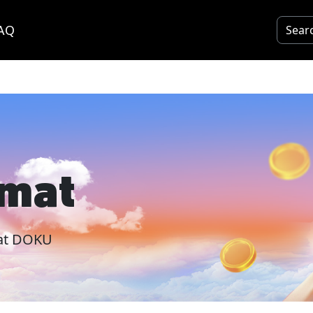
AQ
mat
obat DOKU