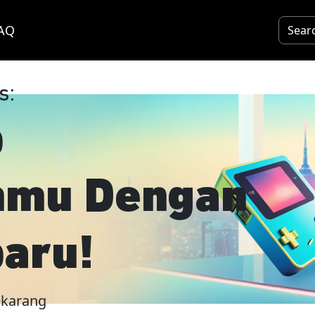
AQ
s:
p
nmu Dengan
baru!
ekarang