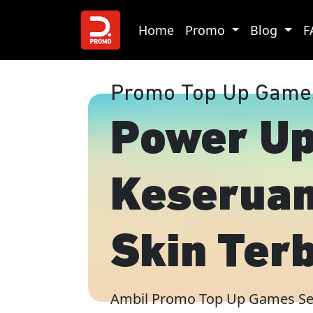
Home
Promo
Blog
F
Promo Top Up Game
Power U
Keserua
Skin Ter
Ambil Promo Top Up Games S