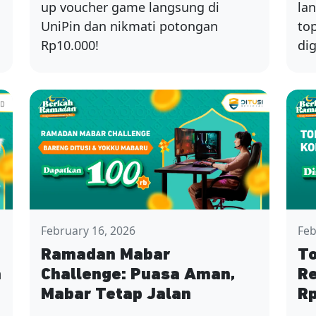
up voucher game langsung di
la
UniPin dan nikmati potongan
to
Rp10.000!
dig
February 16, 2026
Feb
Ramadan Mabar
To
a
Challenge: Puasa Aman,
R
Mabar Tetap Jalan
Rp