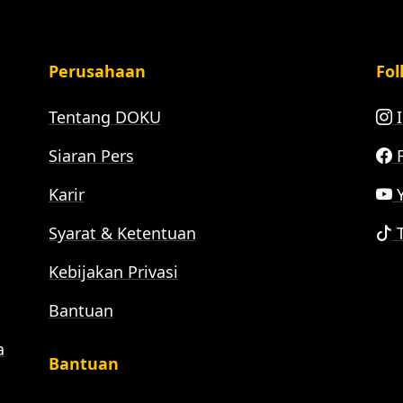
Perusahaan
Fol
Tentang DOKU
I
Siaran Pers
F
Karir
Y
Syarat & Ketentuan
T
Kebijakan Privasi
Bantuan
a
Bantuan