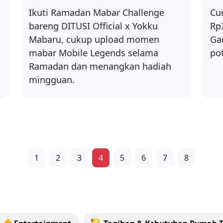
Ikuti Ramadan Mabar Challenge
Cu
bareng DITUSI Official x Yokku
Rp
Mabaru, cukup upload momen
Ga
mabar Mobile Legends selama
po
Ramadan dan menangkan hadiah
mingguan.
1
2
3
4
5
6
7
8