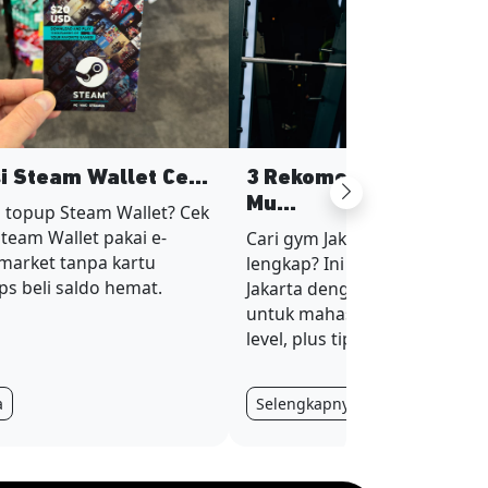
si Steam Wallet Ce...
3 Rekomendasi Gym Ja
Next
Mu...
 topup Steam Wallet? Cek
Steam Wallet pakai e-
Cari gym Jakarta murah tapi fa
imarket tanpa kartu
lengkap? Ini 3 rekomendasi g
ips beli saldo hemat.
Jakarta dengan harga terjan
untuk mahasiswa dan karyaw
level, plus tips hemat membe
a
Selengkapnya