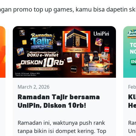
gan promo top up games, kamu bisa dapetin ski
March 2, 2026
Feb
Ramadan Tajir bersama
Kl
UniPin, Diskon 10rb!
He
Ramadan ini, waktunya push rank
Ra
tanpa bikin isi dompet kering. Top
Un