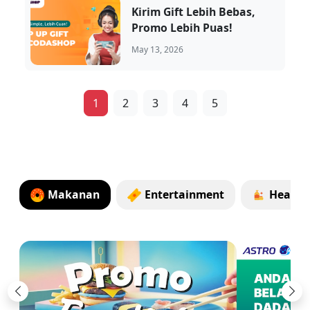
Kirim Gift Lebih Bebas,
Promo Lebih Puas!
May 13, 2026
1
2
3
4
5
Makanan
Entertainment
Health
Previous
Ne