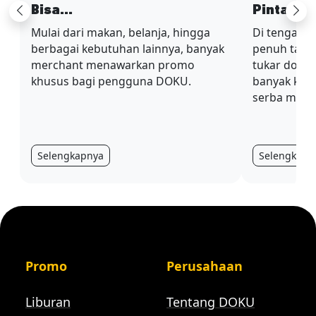
Bisa...
Pinta...
Previous
Ne
Mulai dari makan, belanja, hingga
Di tengah s
berbagai kebutuhan lainnya, banyak
penuh tanta
merchant menawarkan promo
tukar dolla
khusus bagi pengguna DOKU.
banyak kebu
serba mahal
Selengkapnya
Selengkapn
Promo
Perusahaan
Liburan
Tentang DOKU