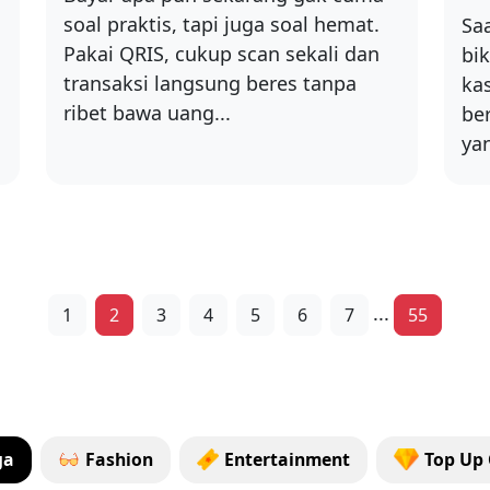
soal praktis, tapi juga soal hemat.
Saa
Pakai QRIS, cukup scan sekali dan
bi
transaksi langsung beres tanpa
ka
ribet bawa uang...
ber
ya
...
1
2
3
4
5
6
7
55
ga
Fashion
Entertainment
Top Up