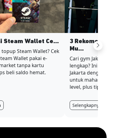
si Steam Wallet Ce...
3 Rekomendasi Gym Ja
Next
Mu...
 topup Steam Wallet? Cek
Steam Wallet pakai e-
Cari gym Jakarta murah tapi fa
imarket tanpa kartu
lengkap? Ini 3 rekomendasi g
ips beli saldo hemat.
Jakarta dengan harga terjan
untuk mahasiswa dan karyaw
level, plus tips hemat membe
a
Selengkapnya