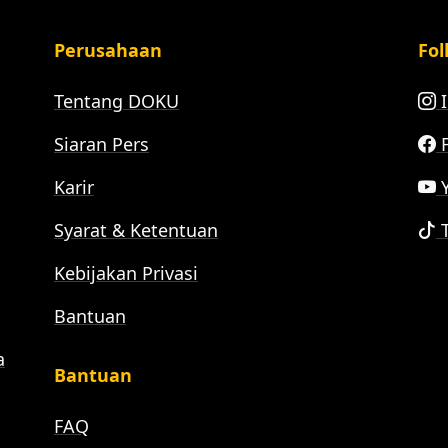
Perusahaan
Fol
Tentang DOKU
I
Siaran Pers
F
Karir
Y
Syarat & Ketentuan
T
Kebijakan Privasi
Bantuan
a
Bantuan
FAQ