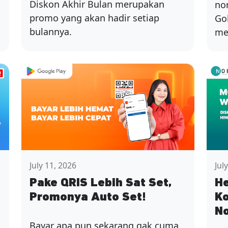
Diskon Akhir Bulan merupakan
no
promo yang akan hadir setiap
Go
bulannya.
me
July 11, 2026
Jul
Pake QRIS Lebih Sat Set,
He
Promonya Auto Set!
Ko
N
Bayar apa pun sekarang gak cuma