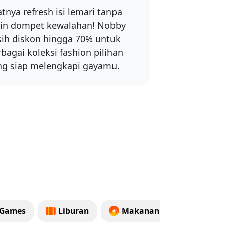
tnya refresh isi lemari tanpa
kin dompet kewalahan! Nobby
sih diskon hingga 70% untuk
bagai koleksi fashion pilihan
ng siap melengkapi gayamu.
 Games
Liburan
Makanan
Health 