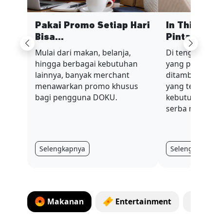
Pakai Promo Setiap Hari
In This Ec
Bisa...
Pinta...
Previous
Next
Mulai dari makan, belanja,
Di tengah sit
hingga berbagai kebutuhan
yang penuh t
lainnya, banyak merchant
ditambah nilai
menawarkan promo khusus
yang terus be
bagi pengguna DOKU.
kebutuhan har
serba mahal.
Selengkapnya
Selengkapnya
Makanan
Entertainment
Tag