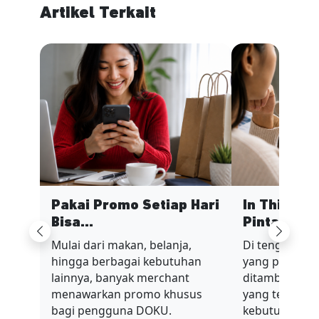
Artikel Terkait
Pakai Promo Setiap Hari
In This Ec
Bisa...
Pinta...
Previous
Next
Mulai dari makan, belanja,
Di tengah sit
hingga berbagai kebutuhan
yang penuh t
lainnya, banyak merchant
ditambah nilai
menawarkan promo khusus
yang terus be
bagi pengguna DOKU.
kebutuhan har