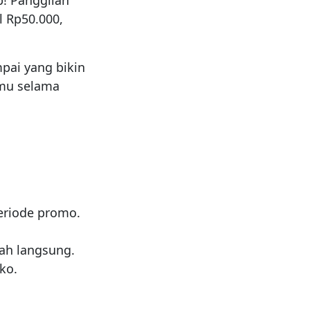
b! Panggilan
 Rp50.000,
pai yang bikin
amu selama
eriode promo.
ah langsung.
ko.