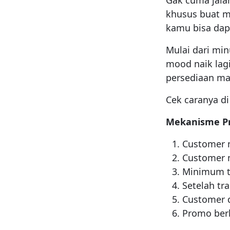
Gak cuma jalan
khusus buat m
kamu bisa dap
Mulai dari mi
mood naik lagi
persediaan ma
Cek caranya di
Mekanisme P
Customer 
Customer m
Minimum tr
Setelah tr
Customer d
Promo berl