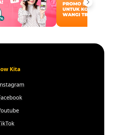
Next
low Kita
nstagram
acebook
outube
ikTok