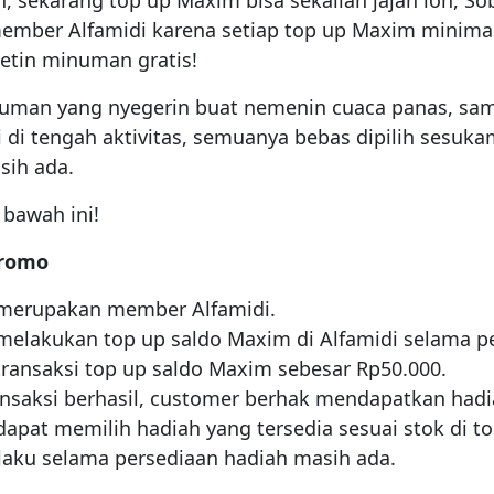
, sekarang top up Maxim bisa sekalian jajan loh, So
ember Alfamidi karena setiap top up Maxim minimal
etin minuman gratis!
numan yang nyegerin buat nemenin cuaca panas, sam
 di tengah aktivitas, semuanya bebas dipilih sesuk
sih ada.
 bawah ini!
romo
merupakan member Alfamidi.
elakukan top up saldo Maxim di Alfamidi selama p
ansaksi top up saldo Maxim sebesar Rp50.000.
ansaksi berhasil, customer berhak mendapatkan hadi
apat memilih hadiah yang tersedia sesuai stok di to
aku selama persediaan hadiah masih ada.