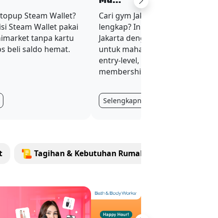
Mu...
Next
 topup Steam Wallet?
Cari gym Jakarta murah tapi fasil
si Steam Wallet pakai
lengkap? Ini 3 rekomendasi gym
nimarket tanpa kartu
Jakarta dengan harga terjangka
ips beli saldo hemat.
untuk mahasiswa dan karyawan
entry-level, plus tips hemat
membership.
Selengkapnya
t
Tagihan & Kebutuhan Rumah Tangga
To