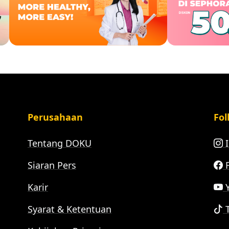
Perusahaan
Fol
Tentang DOKU
I
Siaran Pers
F
Karir
Y
Syarat & Ketentuan
T