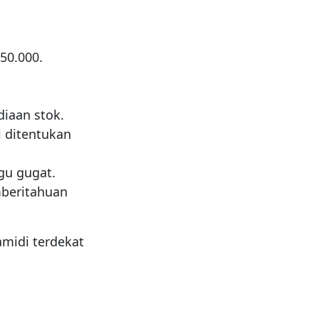
50.000.
diaan stok.
 ditentukan
gu gugat.
mberitahuan
amidi terdekat