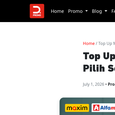
Home
Promo
Blog
F
Home
/ Top Up M
Top Up
Pilih S
July 1, 2026
•
Pro