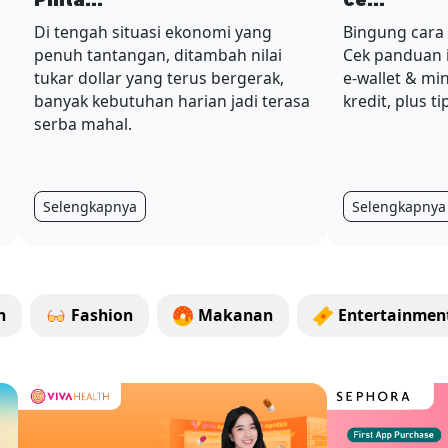
Pinta...
Ce...
Di tengah situasi ekonomi yang
Bingung cara
penuh tantangan, ditambah nilai
Cek panduan i
tukar dollar yang terus bergerak,
e-wallet & mi
banyak kebutuhan harian jadi terasa
kredit, plus t
serba mahal.
Selengkapnya
Selengkapnya
n
Fashion
Makanan
Entertainmen