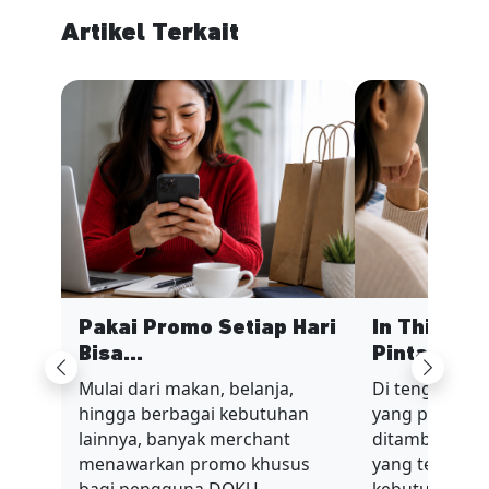
Artikel Terkait
Pakai Promo Setiap Hari
In This Ec
Bisa...
Pinta...
Previous
Next
Mulai dari makan, belanja,
Di tengah sit
hingga berbagai kebutuhan
yang penuh t
lainnya, banyak merchant
ditambah nilai
menawarkan promo khusus
yang terus be