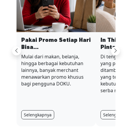
Pakai Promo Setiap Hari
In This Ec
Bisa...
Pinta...
Previous
Next
Mulai dari makan, belanja,
Di tengah sit
hingga berbagai kebutuhan
yang penuh t
lainnya, banyak merchant
ditambah nilai
menawarkan promo khusus
yang terus be
bagi pengguna DOKU.
kebutuhan har
serba mahal.
Selengkapnya
Selengkapnya