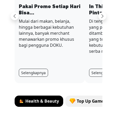
Pakai Promo Setiap Hari
In This Ec
Bisa...
Pinta...
Previous
Next
Mulai dari makan, belanja,
Di tengah sit
hingga berbagai kebutuhan
yang penuh t
lainnya, banyak merchant
ditambah nilai
menawarkan promo khusus
yang terus be
bagi pengguna DOKU.
kebutuhan har
serba mahal.
Selengkapnya
Selengkapnya
Health & Beauty
Top Up Games