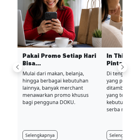
Pakai Promo Setiap Hari
In This Ec
Bisa...
Pinta...
Previous
Next
Mulai dari makan, belanja,
Di tengah sit
hingga berbagai kebutuhan
yang penuh t
lainnya, banyak merchant
ditambah nilai
menawarkan promo khusus
yang terus be
bagi pengguna DOKU.
kebutuhan har
serba mahal.
Selengkapnya
Selengkapnya