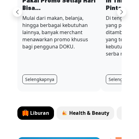
Pakai Promo Setiap Hari
In This Ec
Bisa...
Pinta...
Previous
Next
Mulai dari makan, belanja,
Di tengah sit
hingga berbagai kebutuhan
yang penuh t
lainnya, banyak merchant
ditambah nilai
menawarkan promo khusus
yang terus be
bagi pengguna DOKU.
kebutuhan har
serba mahal.
Selengkapnya
Selengkapnya
Liburan
Health & Beauty
Tag