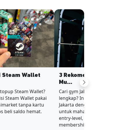
si Steam Wallet
3 Rekomendasi Gym Jaka
Mu...
Next
 topup Steam Wallet?
Cari gym Jakarta murah tapi fasil
si Steam Wallet pakai
lengkap? Ini 3 rekomendasi gym
nimarket tanpa kartu
Jakarta dengan harga terjangka
ips beli saldo hemat.
untuk mahasiswa dan karyawan
entry-level, plus tips hemat
membership.