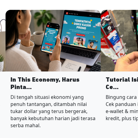
In This Economy, Harus
Tutorial I
Pinta...
Ce...
Di tengah situasi ekonomi yang
Bingung cara
penuh tantangan, ditambah nilai
Cek panduan i
tukar dollar yang terus bergerak,
e-wallet & mi
banyak kebutuhan harian jadi terasa
kredit, plus t
serba mahal.