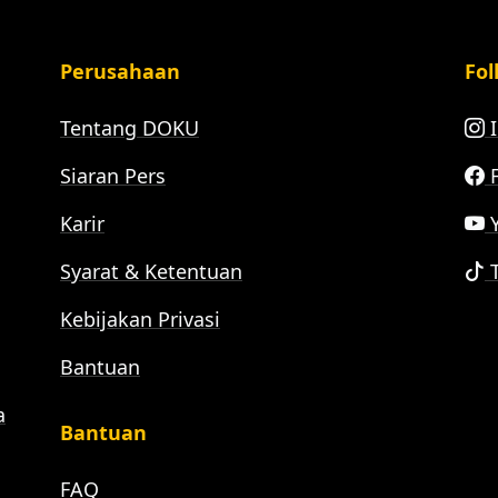
Perusahaan
Fol
Tentang DOKU
I
Siaran Pers
F
Karir
Y
Syarat & Ketentuan
T
Kebijakan Privasi
Bantuan
a
Bantuan
FAQ