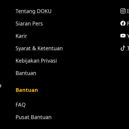
Tentang DOKU
I
Siaran Pers
F
Karir
Y
Syarat & Ketentuan
T
Kebijakan Privasi
Bantuan
a
Bantuan
FAQ
Pusat Bantuan