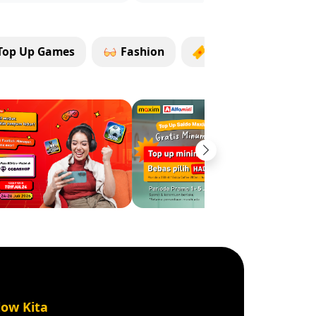
Top Up Games
Fashion
Entertainment
Next
low Kita