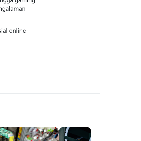
 hingga gaming
engalaman
al online