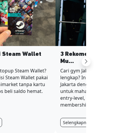
si Steam Wallet
3 Rekomendasi Gym Jaka
Mu...
Next
 topup Steam Wallet?
Cari gym Jakarta murah tapi fasil
si Steam Wallet pakai
lengkap? Ini 3 rekomendasi gym
nimarket tanpa kartu
Jakarta dengan harga terjangka
ips beli saldo hemat.
untuk mahasiswa dan karyawan
entry-level, plus tips hemat
membership.
Selengkapnya