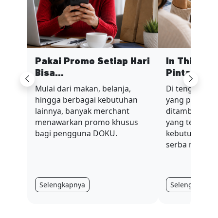
Pakai Promo Setiap Hari
In This Ec
Bisa...
Pinta...
Previous
Next
Mulai dari makan, belanja,
Di tengah sit
hingga berbagai kebutuhan
yang penuh t
lainnya, banyak merchant
ditambah nilai
menawarkan promo khusus
yang terus be
bagi pengguna DOKU.
kebutuhan har
serba mahal.
Selengkapnya
Selengkapnya