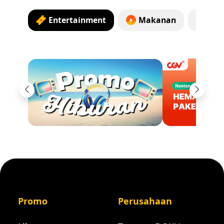
Entertainment
Makanan
To
Previous
Next
Promo
Perusahaan