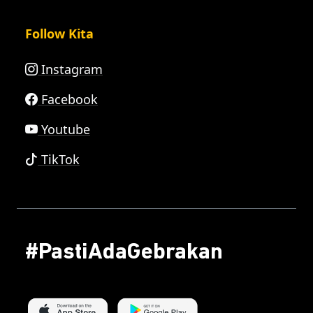
Follow Kita
Instagram
Facebook
Youtube
TikTok
#PastiAdaGebrakan