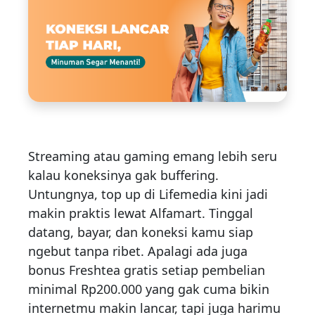
Streaming atau gaming emang lebih seru
kalau koneksinya gak buffering.
Untungnya, top up di Lifemedia kini jadi
makin praktis lewat Alfamart. Tinggal
datang, bayar, dan koneksi kamu siap
ngebut tanpa ribet. Apalagi ada juga
bonus Freshtea gratis setiap pembelian
minimal Rp200.000 yang gak cuma bikin
internetmu makin lancar, tapi juga harimu