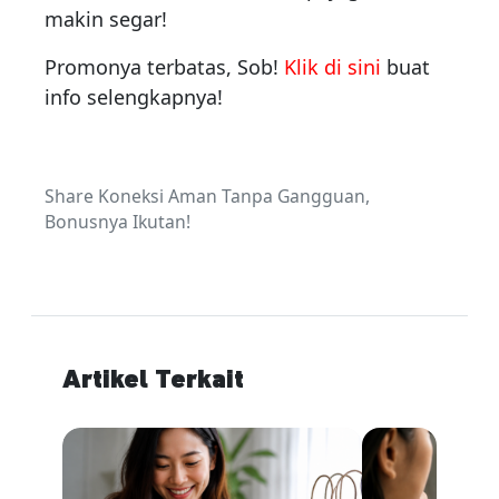
makin segar!
Promonya terbatas, Sob!
Klik di sini
buat
info selengkapnya!
Share Koneksi Aman Tanpa Gangguan,
Bonusnya Ikutan!
Artikel Terkait