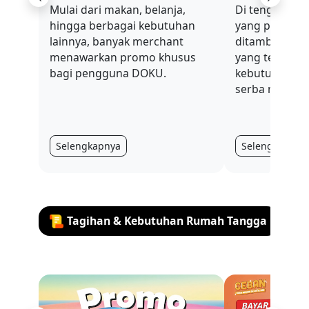
Previous
Next
Mulai dari makan, belanja,
Di tengah sit
hingga berbagai kebutuhan
yang penuh t
lainnya, banyak merchant
ditambah nilai
menawarkan promo khusus
yang terus be
bagi pengguna DOKU.
kebutuhan har
serba mahal.
Selengkapnya
Selengkapnya
Tagihan & Kebutuhan Rumah Tangga