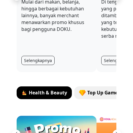
Mulai dari makan, belanja,
Di tengah sit
hingga berbagai kebutuhan
yang penuh t
lainnya, banyak merchant
ditambah nilai
menawarkan promo khusus
yang terus be
bagi pengguna DOKU.
kebutuhan har
serba mahal.
Selengkapnya
Selengkapnya
Health & Beauty
Top Up Games