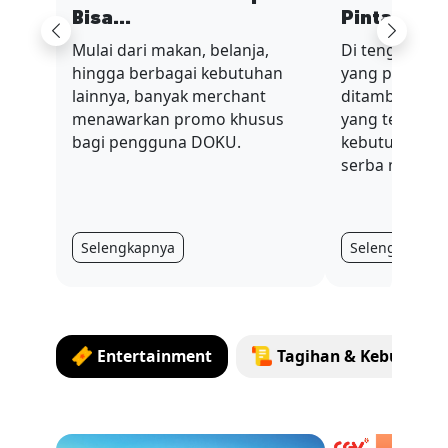
Bisa...
Pinta...
Previous
Next
Mulai dari makan, belanja,
Di tengah sit
hingga berbagai kebutuhan
yang penuh t
lainnya, banyak merchant
ditambah nilai
menawarkan promo khusus
yang terus be
bagi pengguna DOKU.
kebutuhan har
serba mahal.
Selengkapnya
Selengkapnya
Entertainment
Tagihan & Kebutuha