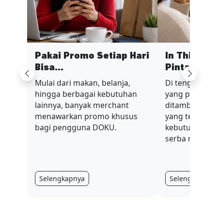
Pakai Promo Setiap Hari
In This Ec
Bisa...
Pinta...
Previous
Next
Mulai dari makan, belanja,
Di tengah sit
hingga berbagai kebutuhan
yang penuh t
lainnya, banyak merchant
ditambah nilai
menawarkan promo khusus
yang terus be
bagi pengguna DOKU.
kebutuhan har
serba mahal.
Selengkapnya
Selengkapnya