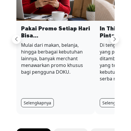
Pakai Promo Setiap Hari
In This Ec
Bisa...
Pinta...
Previous
Next
Mulai dari makan, belanja,
Di tengah sit
hingga berbagai kebutuhan
yang penuh t
lainnya, banyak merchant
ditambah nilai
menawarkan promo khusus
yang terus be
bagi pengguna DOKU.
kebutuhan har
serba mahal.
Selengkapnya
Selengkapnya