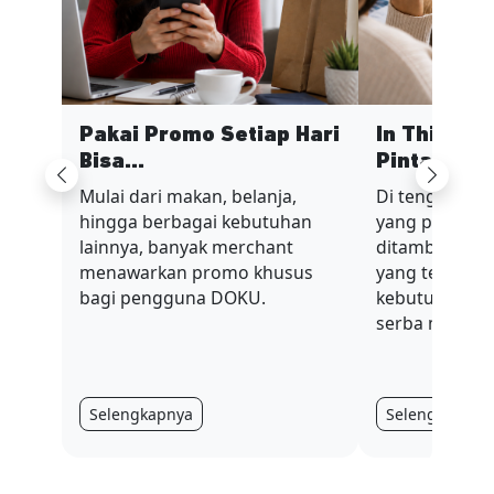
Pakai Promo Setiap Hari
In This Ec
Bisa...
Pinta...
Previous
Next
Mulai dari makan, belanja,
Di tengah sit
hingga berbagai kebutuhan
yang penuh t
lainnya, banyak merchant
ditambah nilai
menawarkan promo khusus
yang terus be
bagi pengguna DOKU.
kebutuhan har
serba mahal.
Selengkapnya
Selengkapnya