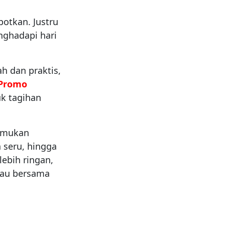
potkan. Justru
nghadapi hari
h dan praktis,
Promo
k tagihan
emukan
 seru, hingga
lebih ringan,
kau bersama