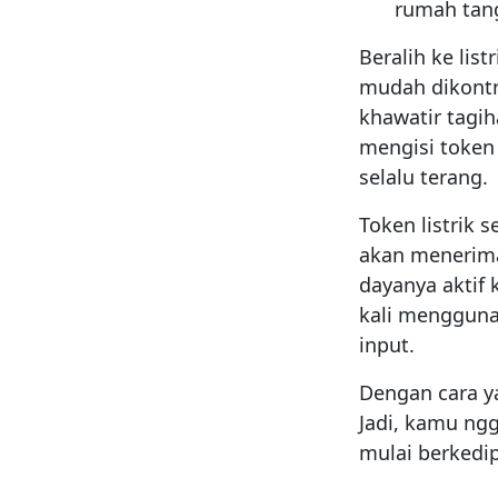
rumah tan
Beralih ke list
mudah dikontr
khawatir tagi
mengisi token 
selalu terang.
Token listrik s
akan menerima
dayanya aktif
kali menggunak
input.
Dengan cara ya
Jadi, kamu ngg
mulai berkedip