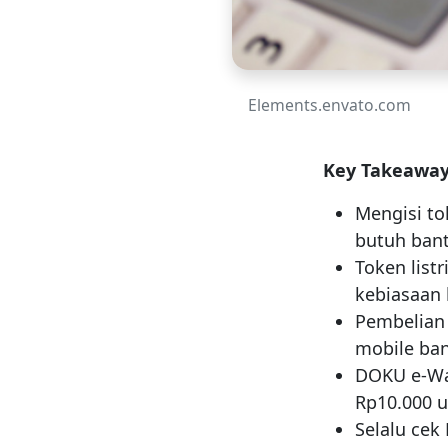
Elements.envato.com
Key Takeaway
Mengisi to
butuh ban
Token list
kebiasaan
Pembelian 
mobile ban
DOKU e-Wa
Rp10.000 u
Selalu ce