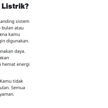
Listrik?
anding sistem
 bulan atau
arena kamu
gin digunakan.
unakan daya.
lakan
n hemat energi
 Kamu tidak
bulan. Semua
nyaman.