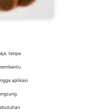
aja, tanpa
n membantu
ngga aplikasi
angsung
kebutuhan