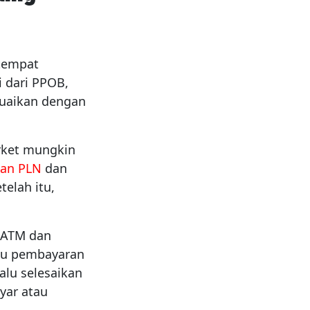
 tempat
i dari PPOB,
uaikan dengan
rket mungkin
gan PLN
dan
telah itu,
 ATM dan
enu pembayaran
lalu selesaikan
yar atau