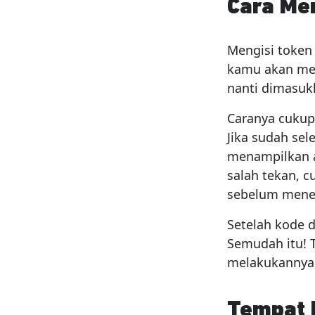
Cara Men
Mengisi token
kamu akan men
nanti dimasukk
Caranya cukup
Jika sudah sel
menampilkan a
salah tekan, 
sebelum mene
Setelah kode d
Semudah itu! T
melakukannya 
Tempat M