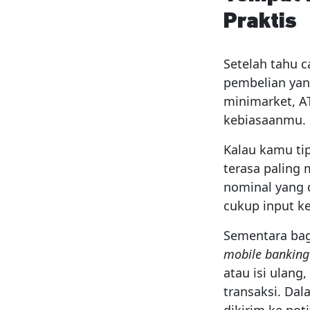
Praktis
Setelah tahu c
pembelian yan
minimarket, A
kebiasaanmu.
Kalau kamu ti
terasa paling
nominal yang d
cukup input ke
Sementara bag
mobile bankin
atau isi ulang,
transaksi. Dal
dikirim ke noti