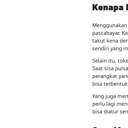
Kenapa B
Menggunakan l
pascabayar. Ka
takut kena den
sendiri yang 
Selain itu, t
Saat sisa puls
perangkat yan
bisa terbentu
Yang juga men
perlu lagi me
bisa diatur s