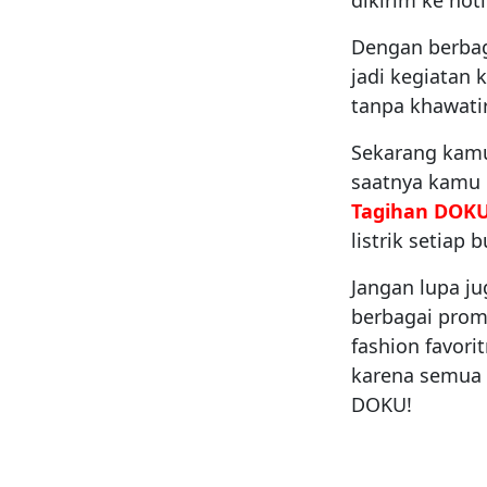
Dengan berbaga
jadi kegiatan
tanpa khawatir
Sekarang kamu
saatnya kamu 
Tagihan DOK
listrik setiap 
Jangan lupa j
berbagai promo
fashion favori
karena semua 
DOKU!