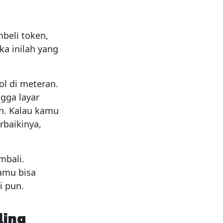
beli token,
a inilah yang
l di meteran.
gga layar
h. Kalau kamu
rbaikinya,
mbali.
kamu bisa
i pun.
ling