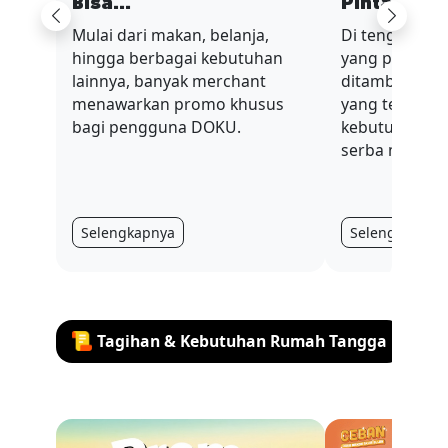
Bisa...
Pinta...
Previous
Next
Mulai dari makan, belanja,
Di tengah sit
hingga berbagai kebutuhan
yang penuh t
lainnya, banyak merchant
ditambah nilai
menawarkan promo khusus
yang terus be
bagi pengguna DOKU.
kebutuhan har
serba mahal.
Selengkapnya
Selengkapnya
Tagihan & Kebutuhan Rumah Tangga