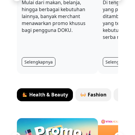
Previous
Next
Mulai dari makan, belanja,
Di tengah sit
hingga berbagai kebutuhan
yang penuh t
lainnya, banyak merchant
ditambah nilai
menawarkan promo khusus
yang terus be
bagi pengguna DOKU.
kebutuhan har
serba mahal.
Selengkapnya
Selengkapnya
Health & Beauty
Fashion
Ma