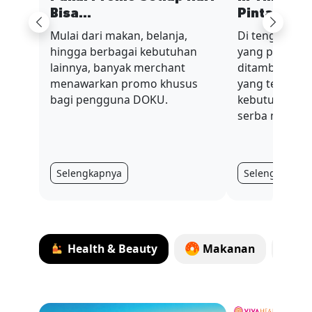
Bisa...
Pinta...
Previous
Next
Mulai dari makan, belanja,
Di tengah sit
hingga berbagai kebutuhan
yang penuh t
lainnya, banyak merchant
ditambah nilai
menawarkan promo khusus
yang terus be
bagi pengguna DOKU.
kebutuhan har
serba mahal.
Selengkapnya
Selengkapnya
Health & Beauty
Makanan
E