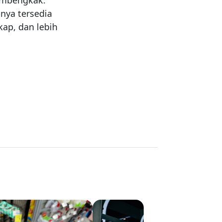
embengkak.
nnya tersedia
kap, dan lebih