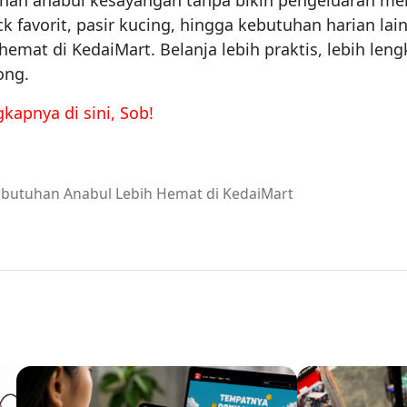
han anabul kesayangan tanpa bikin pengeluaran m
ck favorit, pasir kucing, hingga kebutuhan harian lai
emat di KedaiMart. Belanja lebih praktis, lebih leng
ong.
gkapnya di sini, Sob!
ebutuhan Anabul Lebih Hemat di KedaiMart