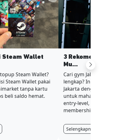
si Steam Wallet
3 Rekomendasi Gym Jaka
Mu...
Next
 topup Steam Wallet?
Cari gym Jakarta murah tapi fasil
si Steam Wallet pakai
lengkap? Ini 3 rekomendasi gym
nimarket tanpa kartu
Jakarta dengan harga terjangka
ips beli saldo hemat.
untuk mahasiswa dan karyawan
entry-level, plus tips hemat
membership.
Selengkapnya