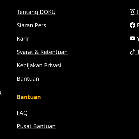
Tentang DOKU
I
Siaran Pers
F
Karir
Y
Syarat & Ketentuan
T
Kebijakan Privasi
Bantuan
a
Bantuan
FAQ
Pusat Bantuan