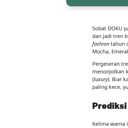
Sobat DOKU pa
dan jadi tren 
fashion
tahun d
Mocha, Emerald
Pergeseran tre
menonjolkan k
(
luxury
). Biar 
paling kece, y
Prediks
Kelima warna i