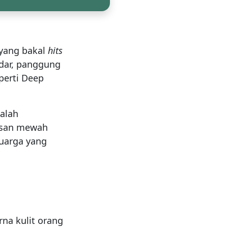
 yang bakal
hits
edar, panggung
perti Deep
dalah
esan mewah
luarga yang
rna kulit orang