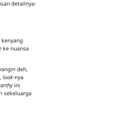
san detailnya:
h kenyang
e
ke nuansa
yangin deh,
,
look
-nya
earthy
ini
n sekeluarga