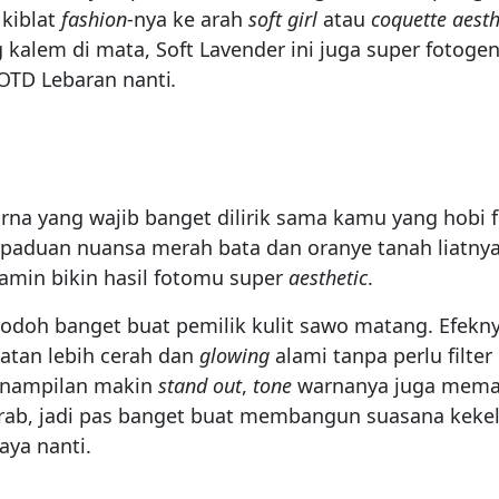
kiblat
fashion
-nya ke arah
soft girl
atau
coquette aesth
kalem di mata, Soft Lavender ini juga super fotogen
OOTD Lebaran nanti
.
arna yang wajib banget dilirik sama kamu yang hobi f
rpaduan nuansa merah bata dan oranye tanah liatnya
amin bikin hasil fotomu super
aesthetic
.
jodoh banget buat pemilik kulit sawo matang. Efekny
atan lebih cerah dan
glowing
alami tanpa perlu filter
penampilan makin
stand out
,
tone
warnanya juga mema
rab, jadi pas banget buat membangun suasana keke
aya nanti.