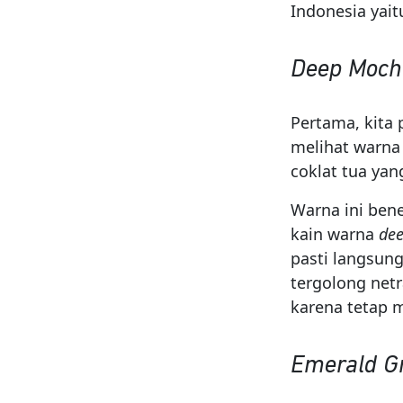
Indonesia yait
Deep Moch
Pertama, kita
melihat warn
coklat tua yan
Warna ini bene
kain warna
de
pasti langsung
tergolong netr
karena tetap 
Emerald G