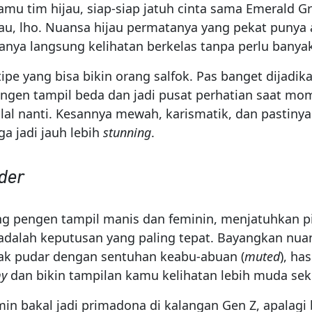
mu tim hijau, siap-siap jatuh cinta sama Emerald Gr
au, lho. Nuansa hijau permatanya yang pekat punya
anya langsung kelihatan berkelas tanpa perlu banya
tipe yang bisa bikin orang salfok. Pas banget dijadika
ngen tampil beda dan jadi pusat perhatian saat m
alal nanti. Kesannya mewah, karismatik, dan pastinya
ga jadi jauh lebih
stunning
.
nder
g pengen tampil manis dan feminin, menjatuhkan pi
 adalah keputusan yang paling tepat. Bayangkan nu
k pudar dengan sentuhan keabu-abuan (
muted
), ha
y
dan bikin tampilan kamu kelihatan lebih muda sek
min bakal jadi primadona di kalangan Gen Z, apalag