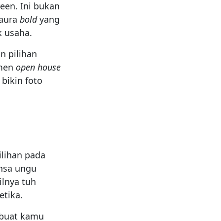
een. Ini bukan
 aura
bold
yang
k usaha.
n pilihan
omen
open house
 bikin foto
lihan pada
ansa ungu
silnya tuh
etika.
i buat kamu