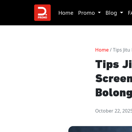
Home
Promo
Blog
F
Home
/ Tips Jit
Tips J
Screen
Bolong
October 22, 202