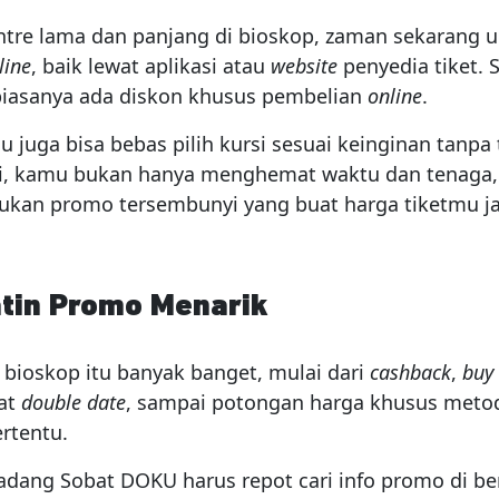
tre lama dan panjang di bioskop, zaman sekarang ud
line
, baik lewat aplikasi atau
website
penyedia tiket. S
 biasanya ada diskon khusus pembelian
online
.
mu juga bisa bebas pilih kursi sesuai keinginan tanpa
di, kamu bukan hanya menghemat waktu dan tenaga, 
kan promo tersembunyi yang buat harga tiketmu ja
atin Promo Menarik
bioskop itu banyak banget, mulai dari
cashback
,
buy
at
double date
, sampai potongan harga khusus meto
rtentu.
adang Sobat DOKU harus repot cari info promo di be