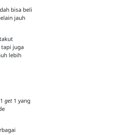
ah bisa beli
elain jauh
 takut
tapi juga
uh lebih
1
get
1 yang
de
rbagai