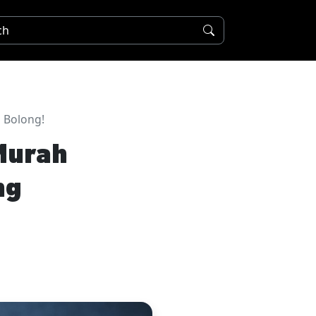
g Bolong!
 Murah
ng