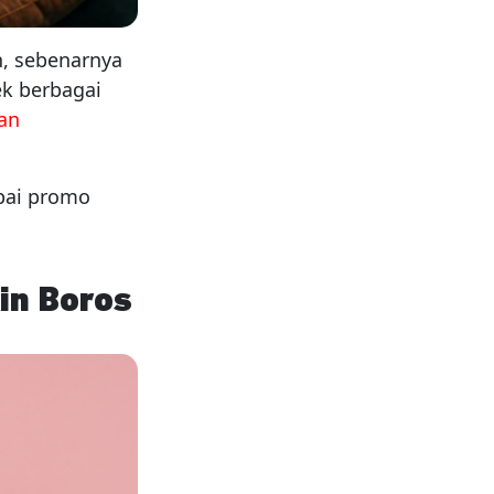
h, sebenarnya
ek berbagai
an
pai promo
in Boros