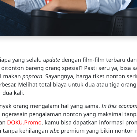
iapa yang selalu
update
dengan film-film terbaru da
ditonton bareng orang spesial? Pasti seru ya, bisa sa
il makan
popcorn
. Sayangnya, harga tiket nonton seri
besar. Melihat total biaya untuk dua atau tiga orang
 dua kali.
anyak orang mengalami hal yang sama.
In this econo
a ngerasain pengalaman nonton yang maksimal tan
gan
DOKU.Promo
, kamu bisa dapatkan informasi pro
 tanpa kehilangan
vibe
premium yang bikin nonton m