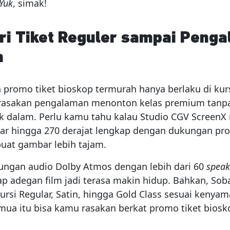
Yuk
, simak!
ari Tiket Reguler sampai Peng
m
 promo tiket bioskop termurah hanya berlaku di kursi
rasakan pengalaman menonton kelas premium tanpa
 dalam. Perlu kamu tahu kalau Studio CGV Screen
bar hingga 270 derajat lengkap dengan dukungan pro
at gambar lebih tajam.
ngan audio Dolby Atmos dengan lebih dari 60
spea
p adegan film jadi terasa makin hidup. Bahkan, So
ursi Regular, Satin, hingga Gold Class sesuai kenya
emua itu bisa kamu rasakan berkat promo tiket bios