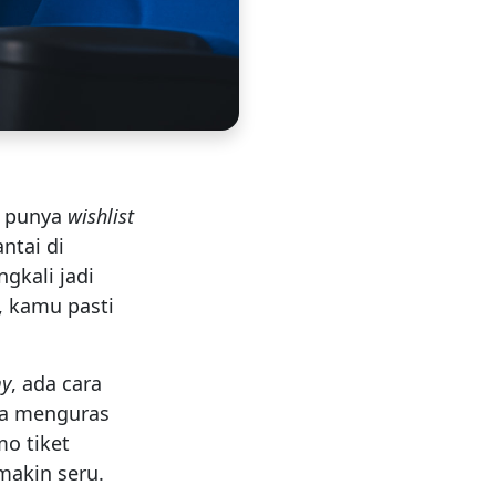
n punya
wishlist
ntai di
ngkali jadi
, kamu pasti
my
, ada cara
pa menguras
mo tiket
akin seru.