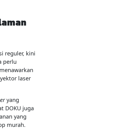
alaman
 reguler, kini
 perlu
X menawarkan
yektor laser
ker
yang
bat DOKU juga
manan yang
kop murah.