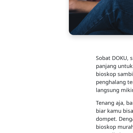
Sobat DOKU, s
panjang untuk 
bioskop samb
penghalang ter
langsung mikir
Tenang aja, b
biar kamu bis
dompet. Den
bioskop murah