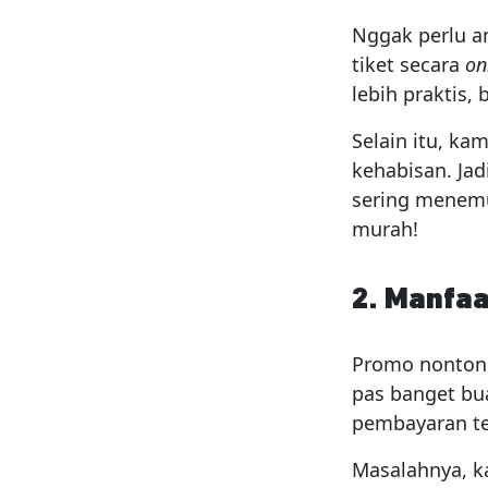
Nggak perlu an
tiket secara
on
lebih praktis,
Selain itu, ka
kehabisan. Ja
sering menemu
murah!
2. Manfa
Promo nonton 
pas banget bu
pembayaran te
Masalahnya, k