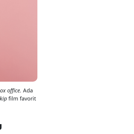
ox office.
Ada
kip
film favorit
g