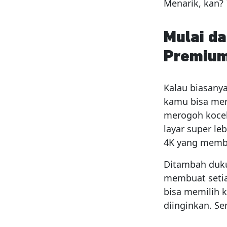
Menarik, kan?
Mulai d
Premiu
Kalau biasanya
kamu bisa me
merogoh kocek
layar super le
4K yang membu
Ditambah duku
membuat setia
bisa memilih k
diinginkan. S