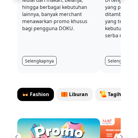
hingga berbagai kebutuhan
yang penuh t
lainnya, banyak merchant
ditambah nilai
menawarkan promo khusus
yang terus be
bagi pengguna DOKU.
kebutuhan har
serba mahal.
Selengkapnya
Selengkapnya
Fashion
Liburan
Tagihan & 