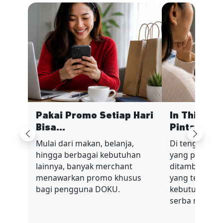
Pakai Promo Setiap Hari
In This Ec
Bisa...
Pinta...
Previous
Next
Mulai dari makan, belanja,
Di tengah sit
hingga berbagai kebutuhan
yang penuh t
lainnya, banyak merchant
ditambah nilai
menawarkan promo khusus
yang terus be
bagi pengguna DOKU.
kebutuhan har
serba mahal.