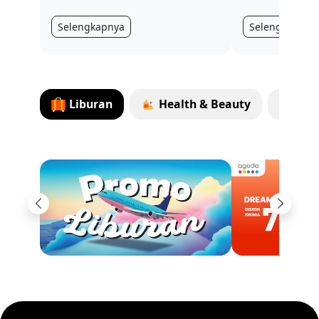
Selengkapnya
Selengkapnya
Liburan
Health & Beauty
Top
Previous
Next