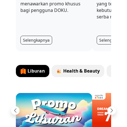
menawarkan promo khusus
yang terus be
bagi pengguna DOKU.
kebutuhan har
serba mahal.
Selengkapnya
Selengkapnya
Liburan
Health & Beauty
Ent
Previous
Next