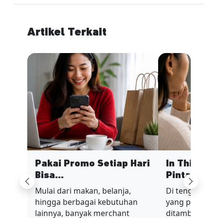
Artikel Terkait
Pakai Promo Setiap Hari
In This Ec
Bisa...
Pinta...
Previous
Next
Mulai dari makan, belanja,
Di tengah sit
hingga berbagai kebutuhan
yang penuh t
lainnya, banyak merchant
ditambah nilai