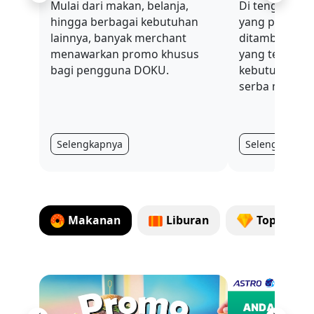
Previous
Next
Mulai dari makan, belanja,
Di tengah sit
hingga berbagai kebutuhan
yang penuh t
lainnya, banyak merchant
ditambah nilai
menawarkan promo khusus
yang terus be
bagi pengguna DOKU.
kebutuhan har
serba mahal.
Selengkapnya
Selengkapnya
Makanan
Liburan
Top Up G