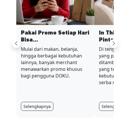
Pakai Promo Setiap Hari
In This Ec
Bisa...
Pinta...
Previous
Next
Mulai dari makan, belanja,
Di tengah sit
hingga berbagai kebutuhan
yang penuh t
lainnya, banyak merchant
ditambah nilai
menawarkan promo khusus
yang terus be
bagi pengguna DOKU.
kebutuhan har
serba mahal.
Selengkapnya
Selengkapnya