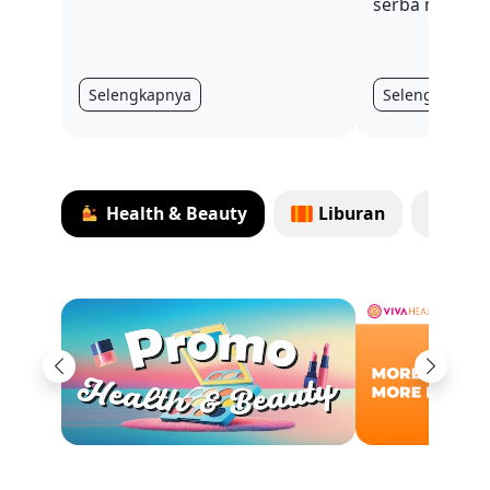
serba mahal.
Selengkapnya
Selengkapnya
Health & Beauty
Liburan
Top
Previous
Next