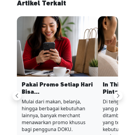
Artikel Terkait
Pakai Promo Setiap Hari
In This Ec
Bisa...
Pinta...
Previous
Next
Mulai dari makan, belanja,
Di tengah sit
hingga berbagai kebutuhan
yang penuh t
lainnya, banyak merchant
ditambah nilai
menawarkan promo khusus
yang terus be
bagi pengguna DOKU.
kebutuhan har